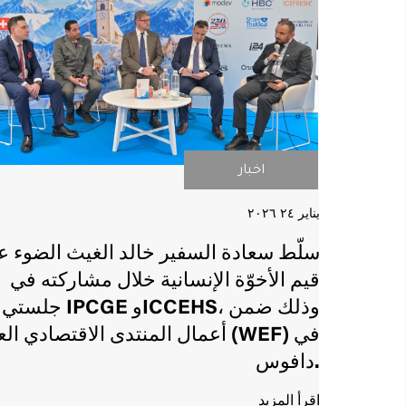
اخبار
اخبار
يناير ٢٤ ٢۰٢٦
سلّط سعادة السفير خالد الغيث الضوء ع
قيم الأخوّة الإنسانية خلال مشاركته في
جلستي IPCGE وICCEHS، وذلك ضمن
أعمال المنتدى الاقتصادي العالمي (F
دافوس.
اقرأ المزيد