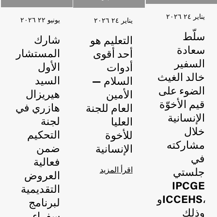
اخبار
اخبار
يناير ٢٤ ٢۰٢٦
يونيو ٢٢ ٢۰٢٦
يناير ٢٤ ٢۰٢٦
سلّط
شارك
التعليم هو
سعادة
المستشار
أحد أقوى
السفير
الأول
أدوات
خالد الغيث
السيد
السلام —
الضوء على
هيريزال
الأمين
قيم الأخوّة
هازري في
العام للجنة
الإنسانية
لجنة
العليا
خلال
التحكيم
للأخوة
مشاركته
ضمن
الإنسانية
في
فعالية
اقرأ المزيد
جلستي
العروض
IPCGE
التقديمية
وICCEHS،
لبرنامج
وذلك