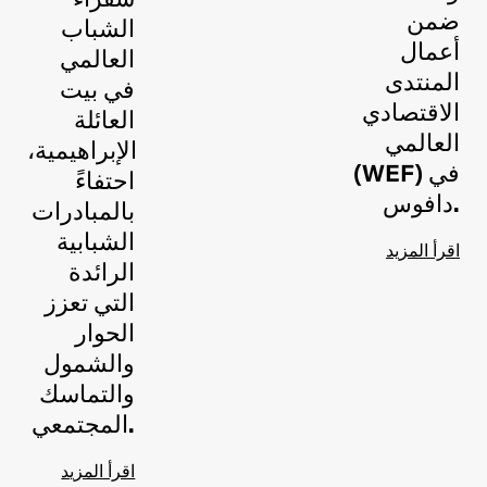
سفراء
ضمن
الشباب
أعمال
العالمي
المنتدى
في بيت
الاقتصادي
العائلة
العالمي
الإبراهيمية،
(WEF) في
احتفاءً
دافوس.
بالمبادرات
الشبابية
اقرأ المزيد
الرائدة
التي تعزز
الحوار
والشمول
والتماسك
المجتمعي.
اقرأ المزيد