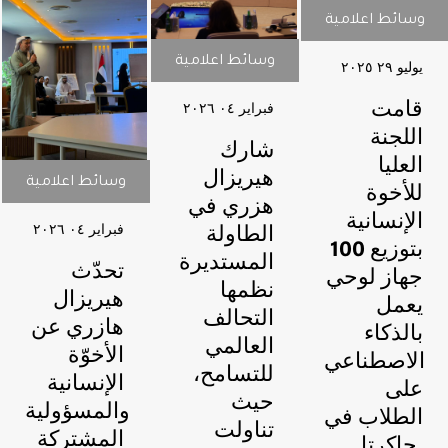
وسائط اعلامية
وسائط اعلامية
وسائط اعلامية
وسائط اعلامية
يوليو ٢٩ ٢۰٢٥
قامت
فبراير ۰٤ ٢۰٢٦
اللجنة
شارك
العليا
هيريزال
وسائط اعلامية
وسائط اعلامية
للأخوة
هزري في
الإنسانية
فبراير ۰٤ ٢۰٢٦
الطاولة
بتوزيع 100
المستديرة
تحدّث
جهاز لوحي
نظمها
هيريزال
يعمل
التحالف
هازري عن
بالذكاء
العالمي
الأخوّة
الاصطناعي
للتسامح،
الإنسانية
على
حيث
والمسؤولية
الطلاب في
تناولت
المشتركة
جاكرتا.