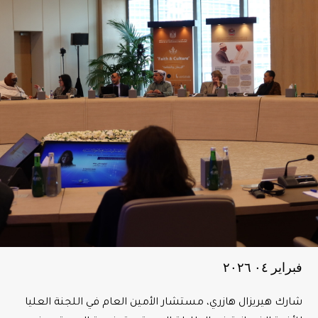
فبراير ۰٤ ٢۰٢٦
شارك هيريزال هازري، مستشار الأمين العام في اللجنة العليا